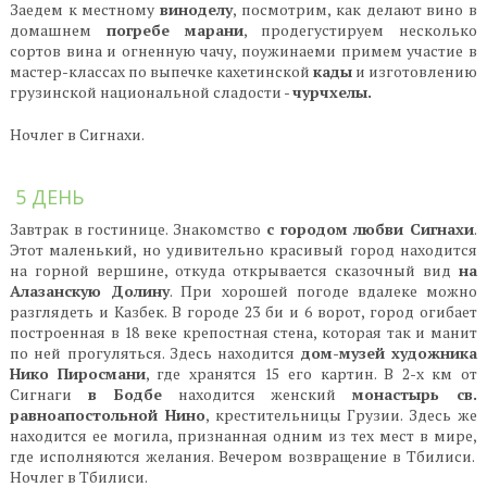
Заедем к местному
виноделу
, посмотрим, как делают вино в
домашнем
погребе
марани
, продегустируем несколько
сортов вина и огненную чачу, поужинаеми примем участие в
мастер-классах по выпечке кахетинской
кады
и изготовлению
грузинской национальной сладости -
чурчхелы.
Ночлег в Сигнахи.
5 ДЕНЬ
Завтрак в гостинице. Знакомство
с городом любви Сигнахи
.
Этот маленький, но удивительно красивый город находится
на горной вершине, откуда открывается сказочный вид
на
Алазанскую Долину
. При хорошей погоде вдалеке можно
разглядеть и Казбек. В городе 23 би и 6 ворот, город огибает
построенная в 18 веке крепостная стена, которая так и манит
по ней прогуляться. Здесь находится
дом-музей художника
Нико
Пиросмани
, где хранятся 15 его картин. В 2-х км от
Сигнаги
в Бодбе
находится женский
монастырь св.
равноапостольной Нино
, крестительницы Грузии. Здесь же
находится ее могила, признанная одним из тех мест в мире,
где исполняются желания. Вечером возвращение в Тбилиси.
Ночлег в Тбилиси.