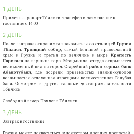
1 ДЕНЬ
Прилет в аэропорт Тбилиси, трансфер и размещение в
гостинице с 14:00.
2 ДЕНЬ
После завтрака отправимся знакомиться
со столицей Грузии
Тбилиси
.
Троицкий собор
, самый большой православный
храм в Грузии и третий по величине в мире.
Крепость
Нарикала
на вершине горы Мтацминда, откуда открывается
великолепный вид на город. Старейший
район серных бань
Абанотубани
, где посреди приземистых зданий-куполов
возвышается отделанная изразцами величественная Голубая
баня. Осмотрим и другие главные достопримечательности
Тбилиси.
Свободный вечер. Ночлег в Тбилиси.
3 ДЕНЬ
Завтрак в гостинице.
Грузия может похвастаться множеством древних крепостей,