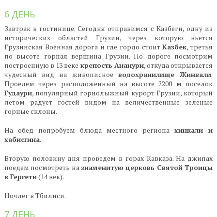
6 ДЕНЬ
Завтрак в гостинице. Сегодня отправимся с Казбеги, одну из
исторических областей Грузии, через которую вьется
Грузинская Военная дорога и где гордо стоит
Казбек
, третья
по высоте горная вершина Грузии. По дороге посмотрим
построенную в 13 веке
крепость Ананури
, откуда открывается
чудесный вид на живописное
водохранилище Жинвали
.
Проедем через расположенный на высоте 2200 м поселок
Гудаури
, популярный горнолыжный курорт Грузии, который
летом радует гостей видом на величественные зеленые
горные склоны.
На обед попробуем блюда местного региона
хинкали и
хабисгина
.
Вторую половину дня проведем в горах Кавказа. На джипах
поедем посмотреть на
знаменитую церковь Святой Троицы
в Гергети
(14 век).
Ночлег в Тбилиси.
7 ДЕНЬ