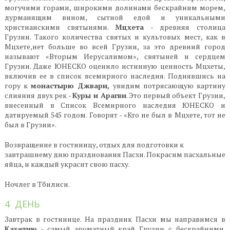
могучими горами, широкими долинами бескрайним морем,
дурманящим вином, сытной едой и уникальными
христианскими святынями.
Мцхетa
- древняя столица
Грузии. Такого количества святых и культовых мест, как в
Мцхете,нет больше во всей Грузии, за это древний город
называют «Вторым Иерусалимом», святыней и сердцем
Грузии. Даже ЮНЕСКО оценило истинную ценность Мцхеты,
включив ее в список всемирного наследия. Поднявшись на
гору к
монастырю Джвари,
увидим потрясающую картину
слияния двух рек -
Куры и Арагви
. Это первый объект Грузии,
внесенный в Список Всемирного наследия ЮНЕСКО и
датируемый 545 годом. Говорят - «Кто не был в Мцхете, тот не
был в Грузии».
Возвращение в гостиницу, отдых для подготовки к
завтрашнему дню празднования Пасхи. Покрасим пасхальные
яйца, и каждый украсит свою пасху.
Ночлег в Тбилиси.
4 ДЕНЬ
Завтрак в гостинице. На праздник Пасхи мы направимся в
Кахетию
- самый ароматный край Грузии с бескрайними