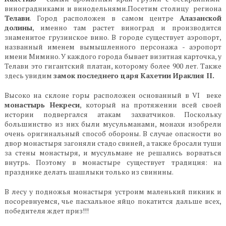
виноградниками и винодельнями.Посетим столицу региона
Телави
. Город расположен в самом центре
Алазанской
долины
, именно там растет виноград и производится
знаменитое грузинское вино. В городе существует аэропорт,
названный именем вымышленного персонажа - аэропорт
имени Мимино. У каждого города бывает визитная карточка, у
Телави это гигантский платан, которому более 900 лет. Также
здесь увидим
замок последнего царя Кахетии Ираклия II.
Высоко на склоне горы расположен основанный в VI веке
монастырь Некреси
, который на протяжении всей своей
истории подвергался атакам захватчиков. Поскольку
большинство из них были мусульманами, монахи изобрели
очень оригинальный способ обороны. В случае опасности во
двор монастыря загоняли стадо свиней, а также бросали туши
за стены монастыря, и мусульмане не решались ворваться
внутрь. Поэтому в монастыре существует традиция: на
празднике делать шашлыки только из свинины.
В лесу у подножья монастыря устроим маленький пикник и
посоревнуемся, чье пасхальное яйцо покатится дальше всех,
победителя ждет приз!!!