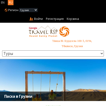
EN
RU
Регион
Войти
Регистрация
Корзина
Улица М. Бурдзгла 100-3, 0194,
+995 599 485 853
Тбилиси, Грузия
Пасха в Грузии