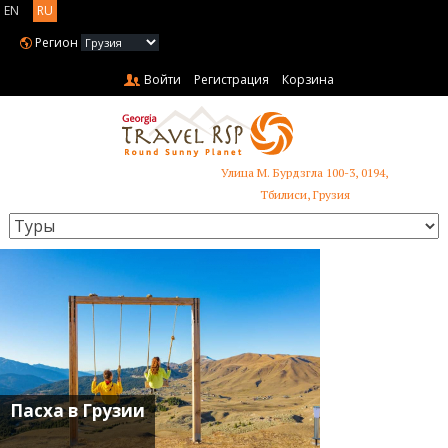
EN
RU
Регион
Войти
Регистрация
Корзина
Улица М. Бурдзгла 100-3, 0194,
+995 599 485 853
Тбилиси, Грузия
Пасха в Грузии