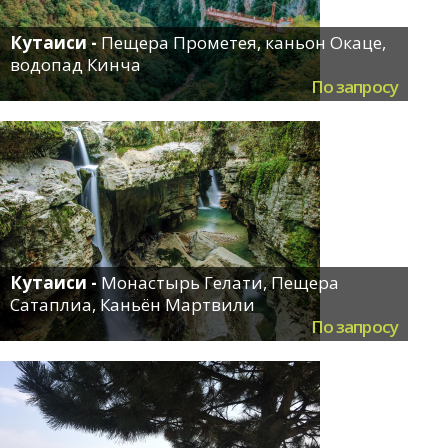
Кутаиси -
Пещера Прометея, каньон Окаце,
водопад Кинча
По запросу
Кутаиси -
Монастырь Гелати, Пещера
Сатаплиа, Каньён Мартвили
По запросу